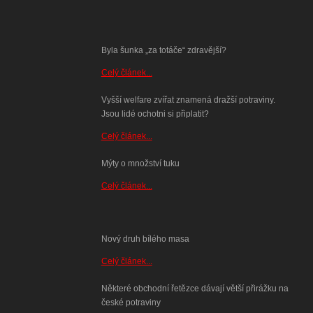
Byla šunka „za totáče“ zdravější?
Celý článek...
Vyšší welfare zvířat znamená dražší potraviny.
Jsou lidé ochotni si připlatit?
Celý článek...
Mýty o množství tuku
Celý článek...
Nový druh bílého masa
Celý článek...
Některé obchodní řetězce dávají větší přirážku na
české potraviny