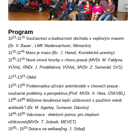
Program
15
15
10
-11
Současnost a budoucnost obchodu s vepřovým masem
(Dr. V. Bauer , LWK Niedersachsen, Německo)
15
45
11
-11
Maso je maso
(Bc. J. Hanuš, Kostelecké uzeniny)
45
15
11
-12
Nové virové hrozby v chovu prasat
(MVDr. M. Faldyna,
VÚVeL; RNDr. J. Prodělalová, VÚVeL; MVDr. Z. Semerád, SVS)
15
15
12
-13
Oběd
15
45
13
-13
Problematika užívání antimikrobik v chovech prasat -
současné problémy a perspektiva
(Prof. MVDr. A. Hera, ÚSKVBL)
45
45
13
-14
Můžeme dosáhnout lepší užitkovosti s použitím méně
antibiotik?
(Dr. M. Agerley, Svinevet, Dánsko)
45
00
14
-15
Vakcinace - efektivní pomoc pro zlepšení
užitkovosti
(MVDr. T. Jirásek, MEVET)
00
20
15
– 15
Dotace na welfare
(Ing. J. Stibal)