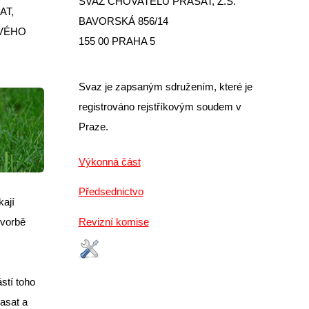
SVAZ CHOVATELŮ PRASAT, Z.S.
AT,
BAVORSKÁ 856/14
OVÉHO
155 00 PRAHA 5
Svaz je zapsaným sdružením, které je
registrováno rejstříkovým soudem v
Praze.
Výkonná část
Předsednictvo
kají
tvorbě
Revizní komise
stí toho
asat a