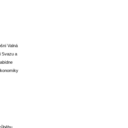
ošní Valná
i Svazu a
nabídne
 ekonomiky
průběhu