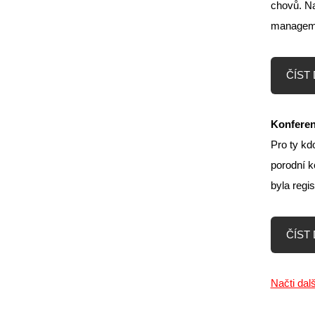
chovů. Na
managemen
ČÍST D
Konferen
Pro ty kd
porodní k
byla regi
ČÍST D
Načti dal