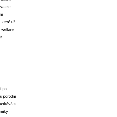
ovatele
ní
 které už
s welfare
ít
í po
ou porodní
setkává s
omiky