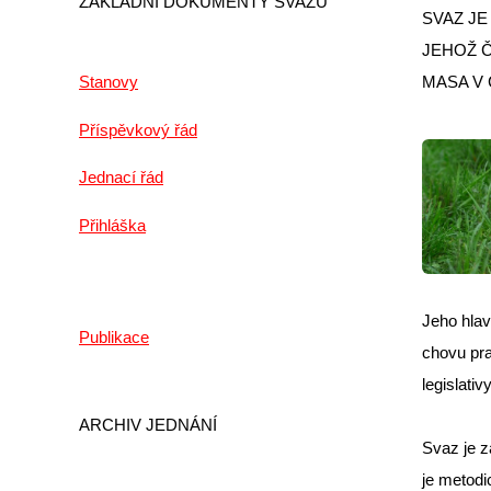
ZÁKLADNÍ DOKUMENTY SVAZU
SVAZ J
JEHOŽ 
Stanovy
MASA V 
Příspěvkový řád
Jednací řád
Přihláška
Jeho hlav
Publikace
chovu pra
legislativ
ARCHIV JEDNÁNÍ
Svaz je z
je metodi