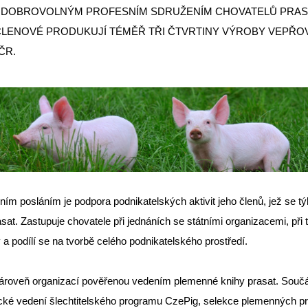
E DOBROVOLNÝM PROFESNÍM SDRUŽENÍM CHOVATELŮ PRAS
ČLENOVÉ PRODUKUJÍ TÉMĚŘ TŘI ČTVRTINY VÝROBY VEPŘ
ČR.
ním posláním je podpora podnikatelských aktivit jeho členů, jež se tý
sat. Zastupuje chovatele při jednáních se státními organizacemi, při 
y a podílí se na tvorbě celého podnikatelského prostředí.
ároveň organizací pověřenou vedením plemenné knihy prasat. Součá
cké vedení šlechtitelského programu CzePig, selekce plemenných pr