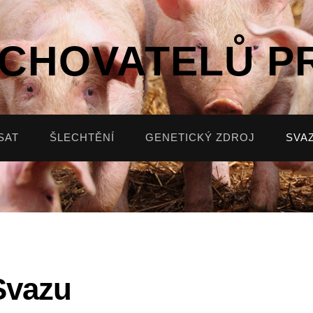
 CHOVATELŮ P
SAT
ŠLECHTĚNÍ
GENETICKÝ ZDROJ
SVA
Svazu