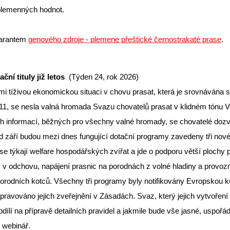
plemenných hodnot.
garantem
genového zdroje - plemene přeštické černostrakaté prase
.
ční tituly již letos
(Týden 24, rok 2026)
lmi tíživou ekonomickou situaci v chovu prasat, která je srovnávána s k
11, se nesla valná hromada Svazu chovatelů prasat v klidném tónu V
h informací, běžných pro všechny valné hromady, se chovatelé dozv
d září budou mezi dnes fungující dotační programy zavedeny tři nové
e týkají welfare hospodářských zvířat a jde o podporu větší plochy 
 v odchovu, napájení prasnic na porodnách z volné hladiny a provoz
orodních kotců. Všechny tři programy byly notifikovány Evropskou k
ipravováno jejich zveřejnění v Zásadách. Svaz, který jejich vytvoření i
odílí na přípravě detailních pravidel a jakmile bude vše jasné, uspořá
 webinář.