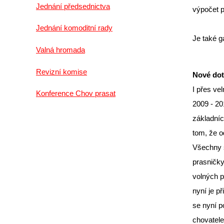
Jednání předsednictva
výpočet 
Jednání komoditní rady
Je také 
Valná hromada
Revizní komise
Nové dota
I přes ve
Konference Chov prasat
2009 - 20
základníc
tom, že o
Všechny s
prasničky
volných p
nyní je př
se nyní p
chovatele