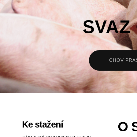
SVAZ
CHOV PRA
O 
Ke stažení