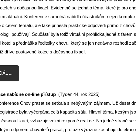
kotcích s dočasnou fixací. Evidentně se jedná o téma, které je pro ch
lmi aktuální. Konference samotná nabídla účastníkům nejen komplex
 o celém tématu, ale také přinesla praktické odpovědi přímo z chovů,
ologii používají. Součástí byla totiž virtuální prohlídka jedné z farem 
 kotci a přednáška ředitelky chovu, který se jen nedávno rozhodl zač
již dříve postavené kotce s dočasnou fixací.
ÁL ...
ce nabídne on-line přístup
(Týden 44, rok 2025)
onference Chov prasat se setkala s nebývalým zájmem. Už deset dn
registrace byla vyčerpána celá kapacita sálu. Hlavní téma, kterým js
očasnou fixací, vzbuzuje velmi rozporné reakce. Na jedné straně se 
lným odporem chovatelů prasat, protože výrazně zasahuje do ekon