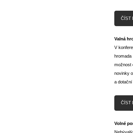
ČÍST D
Valná hr
V konfere
hromada S
možnost o
novinky o
a dotační
ČÍST D
Volné po
Nebývalý 