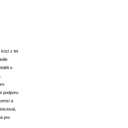
rizí z let
edle
ěděli o
.
pro
ní podporu
omisí a
nicioval,
dá pro