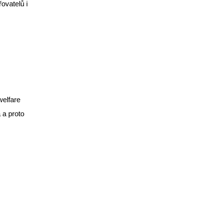
ovatelů i
welfare
 a proto