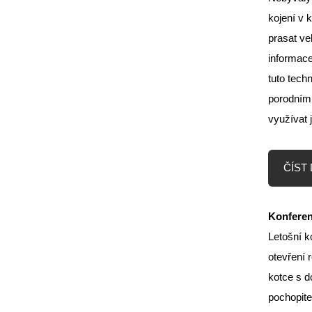
kojení v 
prasat ve
informace
tuto techn
porodními
využívat 
ČÍST D
Konferen
Letošní k
otevření 
kotce s d
pochopite