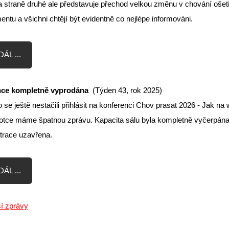
 straně druhé ale představuje přechod velkou změnu v chování ošetř
tu a všichni chtějí být evidentně co nejlépe informováni.
ÁL ...
ce kompletně vyprodána
(Týden 43, rok 2025)
o se ještě nestačili přihlásit na konferenci Chov prasat 2026 - Jak na 
otce máme špatnou zprávu. Kapacita sálu byla kompletně vyčerpána
strace uzavřena.
ÁL ...
ší zprávy