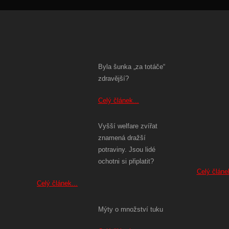
Byla šunka „za totáče“
zdravější?
Celý článek...
Vyšší welfare zvířat
znamená dražší
potraviny. Jsou lidé
ochotni si připlatit?
Celý článek
Celý článek...
Mýty o množství tuku