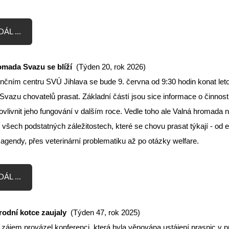
ÁL ...
omada Svazu se blíží
(Týden 20, rok 2026)
nčním centru SVÚ Jihlava se bude 9. června od 9:30 hodin konat let
vazu chovatelů prasat. Základní částí jsou sice informace o činnost
vlivnit jeho fungování v dalším roce. Vedle toho ale Valná hromada 
 všech podstatných záležitostech, které se chovu prasat týkají - od
 agendy, přes veterinární problematiku až po otázky welfare.
ÁL ...
rodní kotce zaujaly
(Týden 47, rok 2025)
zájem provázel konferenci, která byla věnována ustájení prasnic v 