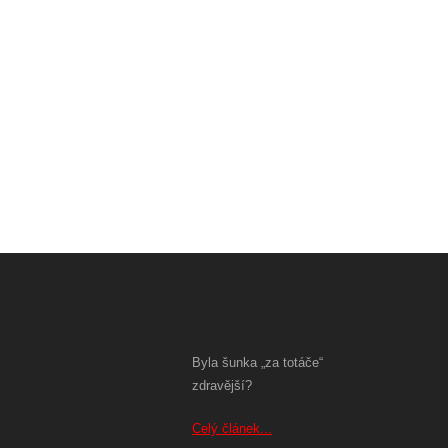
Byla šunka „za totáče“
zdravější?
Celý článek...