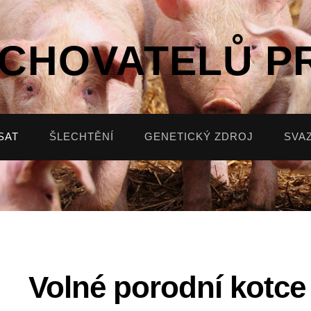
 CHOVATELŮ P
SAT
ŠLECHTĚNÍ
GENETICKÝ ZDROJ
SVA
Volné porodní kotce 