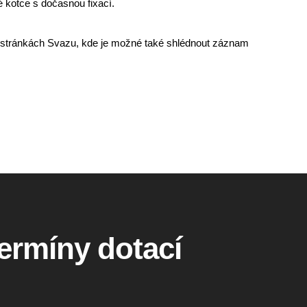
é kotce s dočasnou fixací.
stránkách Svazu, kde je možné také shlédnout záznam
termíny dotací