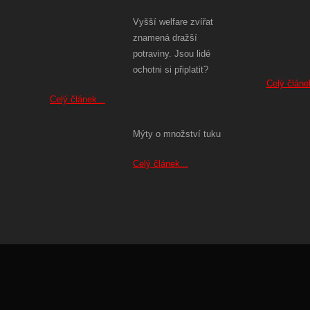
Vyšší welfare zvířat
znamená dražší
potraviny. Jsou lidé
ochotni si připlatit?
Celý článek
Celý článek...
Mýty o množství tuku
Celý článek...