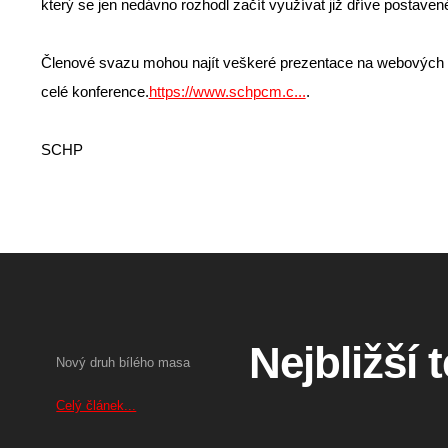
který se jen nedávno rozhodl začít využívat již dříve postaven
Členové svazu mohou najít veškeré prezentace na webových 
celé konference.
https://www.schpcm.c...
.
SCHP
Nejbližší 
Nový druh bílého masa
Celý článek...