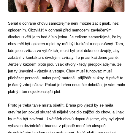
Seriál o ochraně chovu samozřejmě není možné začít jinak, než
oplocením. Obzvlášť v ochraně před nemocemi zavlečenými
divokou zvěří je to bod číslo jedna. Je celkem samozřejmé, že by
chov měl být oplocen a plot by měl být funkční a neporušený. Tam,
kde jsou zvířata ve výbězích, musí být plot dokonce dvojitý, aby
zabránil v kontaktu s divokými zvířaty. To je asi každému jasné.
Jenže v každém plotu jsou však otvory - tedy předpokládejme, že
jen ty úmyslné - vjezdy a vstupy. Chov musí fungovat: musí
přicházet personál, nakoupený materiál, přijíždět služby. A právě to
je častý zdroj nákaz. Pokud je brána neustále dokořán, je vám málo
platný i ten nejdokonalejší plot.
Proto je třeba tahle místa ošetřit. Brána pro vjezd by se měla
otevírat jen pokud skutečně nějaké vozidlo zajíždí do chovu a jinak
by měla být zavřená. U větších chovů doporučujeme, aby byl vjezd
vybaven dezinfekční branou, v případě menších alespoň
dezinfekčním brodem nebo matracemi. Totéž platí i pro osobní