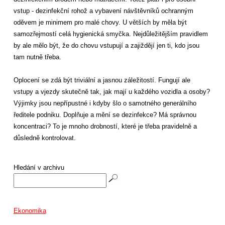
vstup - dezinfekční rohož a vybavení návštěvníků ochranným
oděvem je minimem pro malé chovy. U větších by měla být
samozřejmostí celá hygienická smyčka. Nejdůležitějším pravidlem
by ale mělo být, že do chovu vstupují a zajiždějí jen ti, kdo jsou
tam nutně třeba.
Oplocení se zdá být triviální a jasnou záležitostí. Fungují ale
vstupy a vjezdy skutečně tak, jak mají u každého vozidla a osoby?
Výjimky jsou nepřípustné i kdyby šlo o samotného generálního
ředitele podniku. Doplňuje a mění se dezinfekce? Má správnou
koncentraci? To je mnoho drobností, které je třeba pravidelně a
důsledně kontrolovat.
Hledání v archivu
Ekonomika