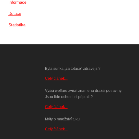
Informace
Dotace
Statistika
Byla šunka „za totáče“ zdravější?
Celý článek...
Vyšší welfare zvířat znamená dražší potraviny.
Jsou lidé ochotni si připlatit?
Celý článek...
Mýty o množství tuku
Celý článek...