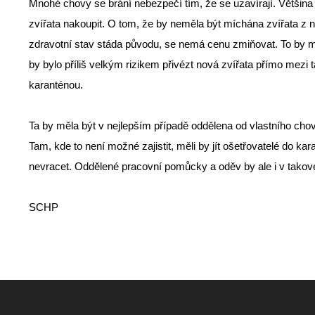
Mnohé chovy se brání nebezpečí tím, že se uzavírají. Většina
zvířata nakoupit. O tom, že by neměla být míchána zvířata z n
zdravotní stav stáda původu, se nemá cenu zmiňovat. To by mě
by bylo příliš velkým rizikem přivézt nová zvířata přímo mezi
karanténou.
Ta by měla být v nejlepším případě oddělena od vlastního chovu
Tam, kde to není možné zajistit, měli by jít ošetřovatelé do kar
nevracet. Oddělené pracovní pomůcky a oděv by ale i v tako
SCHP