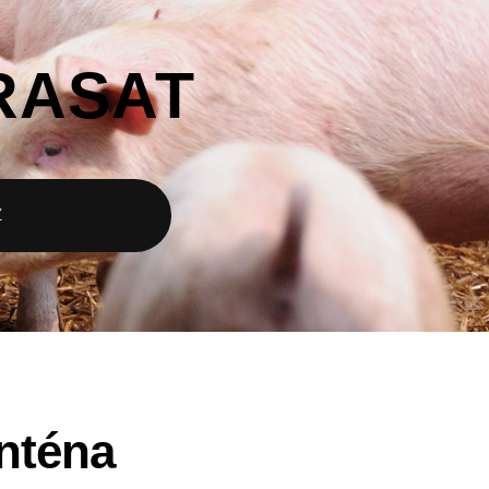
RASAT
Z
anténa