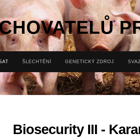
 CHOVATELŮ P
SAT
ŠLECHTĚNÍ
GENETICKÝ ZDROJ
SVA
Biosecurity III - Kar