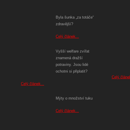
Byla šunka „za totáče“
zdravější?
Celý článek...
Vyšší welfare zvířat
znamená dražší
potraviny. Jsou lidé
ochotni si připlatit?
Celý článek
Celý článek...
Mýty o množství tuku
Celý článek...