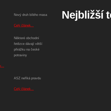
Nejbližší 
Nový druh bílého masa
Celý článek...
Některé obchodní
řetězce dávají větší
přirážku na české
potraviny
...
ASZ neříká pravdu
Celý článek...