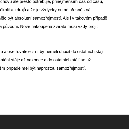
 chovů ale přesto potřebuje, přinejmenším čas od času,
ěkolika zdrojů a že je vždycky nutné přesně znát
lo být absolutní samozřejmostí. Ale i v takovém případě
 ta původní. Nově nakoupená zvířata musí vždy projít
 a ošetřovatelé z ní by neměli chodit do ostatních stájí.
anténí stáje až nakonec a do ostatních stájí se už
vém případě měl být naprostou samozřejmostí.