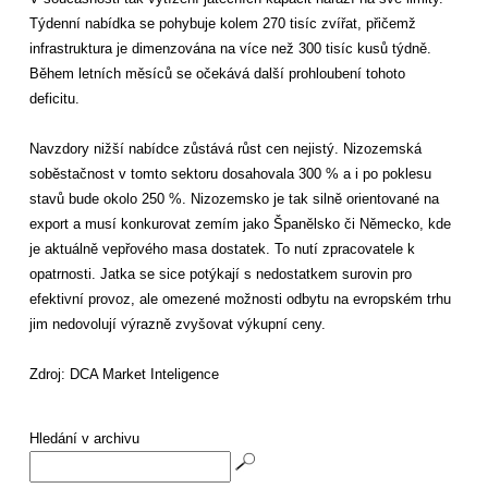
Týdenní nabídka se pohybuje kolem 270 tisíc zvířat, přičemž
infrastruktura je dimenzována na více než 300 tisíc kusů týdně.
Během letních měsíců se očekává další prohloubení tohoto
deficitu.
Navzdory nižší nabídce zůstává růst cen nejistý. Nizozemská
soběstačnost v tomto sektoru dosahovala 300 % a i po poklesu
stavů bude okolo 250 %. Nizozemsko je tak silně orientované na
export a musí konkurovat zemím jako Španělsko či Německo, kde
je aktuálně vepřového masa dostatek. To nutí zpracovatele k
opatrnosti. Jatka se sice potýkají s nedostatkem surovin pro
efektivní provoz, ale omezené možnosti odbytu na evropském trhu
jim nedovolují výrazně zvyšovat výkupní ceny.
Zdroj: DCA Market Inteligence
Hledání v archivu