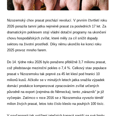
Nizozemský chov prasat prochází revolucí. V prvním čtvrtletí roku
2026 porazila tamní jatka nejméně prasat za posledních 17 let. Za
dramatickým poklesem stojí vládní dotační programy na ukončení
chovu hospodářských zvířat, které měly za cíl snížit dopady
sektoru na životní prostředí. Díky němu ukončilo ke konci roku
2025 provoz mnoho farem.
Do 14. týdne roku 2026 bylo poraženo přibližně 3,7 milionu prasat,
což představuje meziroční pokles o 7,4 %. Celkový stav populace
prasat v Nizozemsku tak poprvé za 45 let klesl pod hranici 10
milionů kusů. Ačkoliv se v minulých letech jatka snažila výpadek
domácí produkce kompenzovat zpracováním zvířat určených
původně na export (zejména do Německa), tento „nárazník“ je již
vyčerpán. Zatímco v roce 2016 se z Nizozemska vyvezlo téměř
milion živých prasat, letos toto číslo kleslo na pouhých 100 tisíc.
V současnosti tak vytížení jatečních kapacit naráží na své limity.