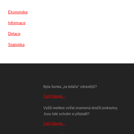
Ekonomika
Informace
Dotace
Statistika
Byla šunka „za totáče“ zdravější?
Celý článek...
Vyšší welfare zvířat znamená dražší potraviny.
Jsou lidé ochotni si připlatit?
Celý článek...