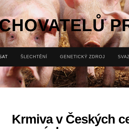
 CHOVATELŮ P
SAT
ŠLECHTĚNÍ
GENETICKÝ ZDROJ
SVA
Krmiva v Českých c