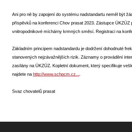
Ani pro ně by zapojení do systému nadstandartu neměl být žá
příspěvků na konferenci Chov prasat 2023. Zástupce ÚKZÚZ 
vnitropodnikové míchárny krmných směsí. Registraci na konfe
Základním principem nadstandardu je dodržení dohodnuté frekv
stanovených nejzávažnějších rizik. Záznamy o provádění inter
zasílány na ÚKZÚZ. Kopletní dokument, který specifikuje veš
najdete na
http://www.schpcm.cz...
.
Svaz chovatelů prasat