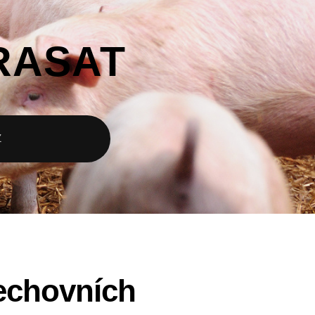
RASAT
Z
echovních