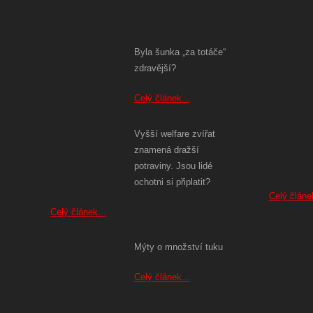
Byla šunka „za totáče“
zdravější?
Celý článek...
Vyšší welfare zvířat
znamená dražší
potraviny. Jsou lidé
ochotni si připlatit?
Celý článek
Celý článek...
Mýty o množství tuku
Celý článek...