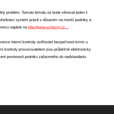
dný problém. Tomuto tématu se bude věnovat jeden z
představí systém právě s důrazem na menší podniky a
renci najdete na
http://www.schpcm.cz...
.
ence interní kontroly ověřování bezpečnosti krmiv u
ní kontroly provozovatelem jsou průběžně elektronicky
keré povinnosti podniku zařazeného do nadstandartu