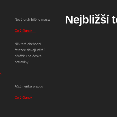
Nejbližší 
Nový druh bílého masa
Celý článek...
Některé obchodní
řetězce dávají větší
přirážku na české
potraviny
...
ASZ neříká pravdu
Celý článek...