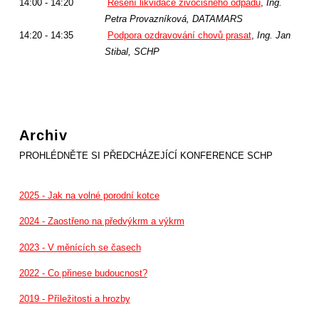
14:00 - 14:20
Řešení likvidace živočišného odpadu
,
Ing.
Petra Provazníková, DATAMARS
14:20 - 14:35
Podpora ozdravování chovů prasat
,
Ing. Jan
Stibal, SCHP
Archiv
PROHLÉDNĚTE SI PŘEDCHÁZEJÍCÍ­ KONFERENCE SCHP
2025 - Jak na volné porodní kotce
2024 - Zaostřeno na předvýkrm a výkrm
2023 - V měnících se časech
2022 - Co přinese budoucnost?
2019 - Příležitosti a hrozby