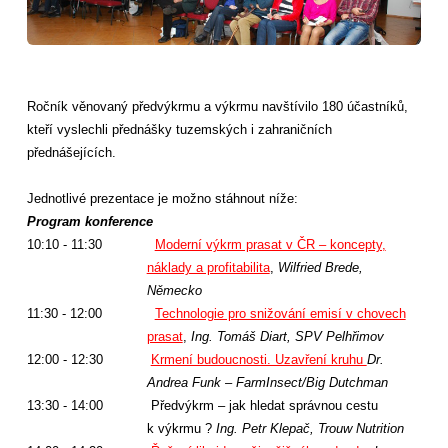
Ročník věnovaný předvýkrmu a výkrmu navštívilo 180 účastníků,
kteří vyslechli přednášky tuzemských i zahraničních
přednášejících.
Jednotlivé prezentace je možno stáhnout níže:
Program konference
10:10 - 11:30
Moderní výkrm prasat v ČR – koncepty,
náklady a profitabilita
,
Wilfried Brede,
Německo
11:30 - 12:00
Technologie pro snižování emisí v chovech
prasat
,
Ing. Tomáš Diart, SPV Pelhřimov
12:00 - 12:30
Krmení budoucnosti. Uzavření kruhu
Dr.
Andrea Funk – FarmInsect/Big Dutchman
13:30 - 14:00
Předvýkrm – jak hledat správnou cestu
k výkrmu ?
Ing. Petr Klepač, Trouw Nutrition