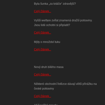
Byla šunka „za totáče“ zdravější?
Celý článek...
Vyšší welfare zvířat znamená dražší potraviny.
Jsou lidé ochotni si připlatit?
Celý článek...
Mýty o množství tuku
Celý článek...
Nový druh bílého masa
Celý článek...
Některé obchodní řetězce dávají větší přirážku na
české potraviny
Celý článek...